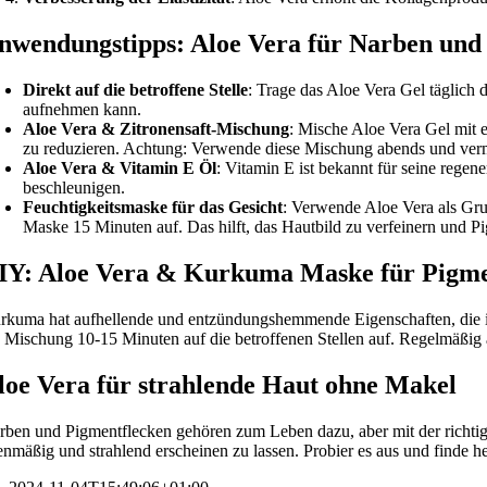
nwendungstipps: Aloe Vera für Narben und
Direkt auf die betroffene Stelle
: Trage das Aloe Vera Gel täglich
aufnehmen kann.
Aloe Vera & Zitronensaft-Mischung
: Mische Aloe Vera Gel mit e
zu reduzieren. Achtung: Verwende diese Mischung abends und verme
Aloe Vera & Vitamin E Öl
: Vitamin E ist bekannt für seine rege
beschleunigen.
Feuchtigkeitsmaske für das Gesicht
: Verwende Aloe Vera als Gru
Maske 15 Minuten auf. Das hilft, das Hautbild zu verfeinern und P
IY: Aloe Vera & Kurkuma Maske für Pigme
rkuma hat aufhellende und entzündungshemmende Eigenschaften, die i
e Mischung 10-15 Minuten auf die betroffenen Stellen auf. Regelmäßig
loe Vera für strahlende Haut ohne Makel
rben und Pigmentflecken gehören zum Leben dazu, aber mit der richtige
enmäßig und strahlend erscheinen zu lassen. Probier es aus und finde 