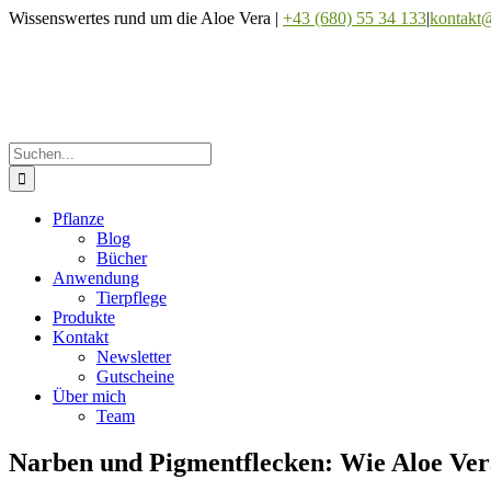
Zum
Wissenswertes rund um die Aloe Vera |
+43 (680) 55 34 133
|
kontakt@
Inhalt
Facebook
Instagram
springen
Suche
nach:
Pflanze
Blog
Bücher
Anwendung
Tierpflege
Produkte
Kontakt
Newsletter
Gutscheine
Über mich
Team
Narben und Pigmentflecken: Wie Aloe Ver