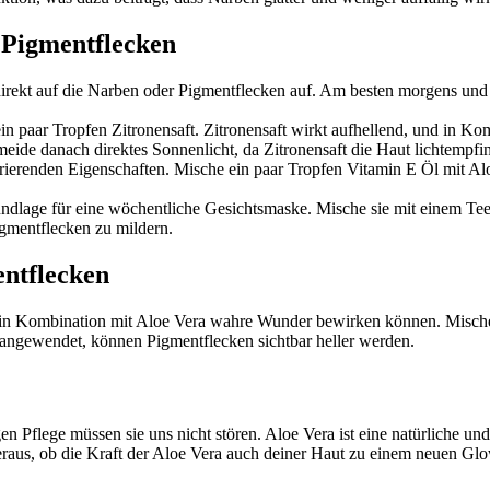
 Pigmentflecken
 direkt auf die Narben oder Pigmentflecken auf. Am besten morgens und
in paar Tropfen Zitronensaft. Zitronensaft wirkt aufhellend, und in K
ide danach direktes Sonnenlicht, da Zitronensaft die Haut lichtempfi
nerierenden Eigenschaften. Mische ein paar Tropfen Vitamin E Öl mit A
ndlage für eine wöchentliche Gesichtsmaske. Mische sie mit einem Teel
igmentflecken zu mildern.
ntflecken
n Kombination mit Aloe Vera wahre Wunder bewirken können. Mische e
 angewendet, können Pigmentflecken sichtbar heller werden.
n Pflege müssen sie uns nicht stören. Aloe Vera ist eine natürliche u
heraus, ob die Kraft der Aloe Vera auch deiner Haut zu einem neuen Gl