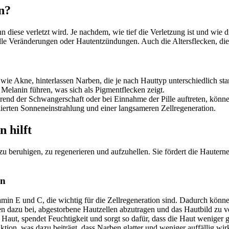
n?
 diese verletzt wird. Je nachdem, wie tief die Verletzung ist und wie d
e Veränderungen oder Hautentzündungen. Auch die Altersflecken, die m
wie Akne, hinterlassen Narben, die je nach Hauttyp unterschiedlich sta
Melanin führen, was sich als Pigmentflecken zeigt.
nd der Schwangerschaft oder bei Einnahme der Pille auftreten, könn
lierten Sonneneinstrahlung und einer langsameren Zellregeneration.
 hilft
 zu beruhigen, zu regenerieren und aufzuhellen. Sie fördert die Hauter
en
amin E und C, die wichtig für die Zellregeneration sind. Dadurch könn
en dazu bei, abgestorbene Hautzellen abzutragen und das Hautbild zu 
Haut, spendet Feuchtigkeit und sorgt so dafür, dass die Haut weniger g
ktion, was dazu beiträgt, dass Narben glatter und weniger auffällig wir