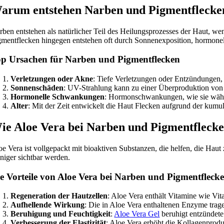
arum entstehen Narben und Pigmentflecke
rben entstehen als natürlicher Teil des Heilungsprozesses der Haut, wenn
gmentflecken hingegen entstehen oft durch Sonnenexposition, hormonell
p Ursachen für Narben und Pigmentflecken
Verletzungen oder Akne
: Tiefe Verletzungen oder Entzündungen, 
Sonnenschäden
: UV-Strahlung kann zu einer Überproduktion von 
Hormonelle Schwankungen
: Hormonschwankungen, wie sie währe
Alter
: Mit der Zeit entwickelt die Haut Flecken aufgrund der kumu
ie Aloe Vera bei Narben und Pigmentflecken
oe Vera ist vollgepackt mit bioaktiven Substanzen, die helfen, die Haut
niger sichtbar werden.
e Vorteile von Aloe Vera bei Narben und Pigmentfleck
Regeneration der Hautzellen
: Aloe Vera enthält Vitamine wie Vit
Aufhellende Wirkung
: Die in Aloe Vera enthaltenen Enzyme trag
Beruhigung und Feuchtigkeit
:
Aloe Vera Gel
beruhigt entzündete 
Verbesserung der Elastizität
: Aloe Vera erhöht die Kollagenprodu