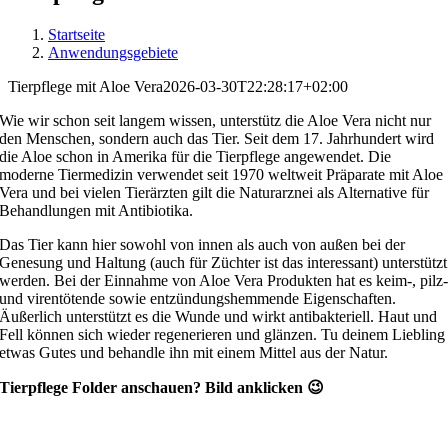
Startseite
Anwendungsgebiete
Tierpflege mit Aloe Vera
2026-03-30T22:28:17+02:00
Wie wir schon seit langem wissen, unterstütz die Aloe Vera nicht nur
den Menschen, sondern auch das Tier. Seit dem 17. Jahrhundert wird
die Aloe schon in Amerika für die Tierpflege angewendet. Die
moderne Tiermedizin verwendet seit 1970 weltweit Präparate mit Aloe
Vera und bei vielen Tierärzten gilt die Naturarznei als Alternative für
Behandlungen mit Antibiotika.
Das Tier kann hier sowohl von innen als auch von außen bei der
Genesung und Haltung (auch für Züchter ist das interessant) unterstützt
werden. Bei der Einnahme von Aloe Vera Produkten hat es keim-, pilz
und virentötende sowie entzündungshemmende Eigenschaften.
Äußerlich unterstützt es die Wunde und wirkt antibakteriell. Haut und
Fell können sich wieder regenerieren und glänzen. Tu deinem Liebling
etwas Gutes und behandle ihn mit einem Mittel aus der Natur.
Tierpflege Folder anschauen? Bild anklicken 😉