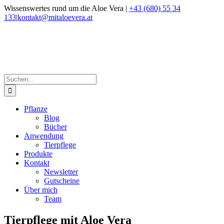
Zum
Wissenswertes rund um die Aloe Vera |
+43 (680) 55 34
Inhalt
133
|
kontakt@mitaloevera.at
springen
Facebook
Instagram
Suche
nach:
Pflanze
Blog
Bücher
Anwendung
Tierpflege
Produkte
Kontakt
Newsletter
Gutscheine
Über mich
Team
Tierpflege mit Aloe Vera