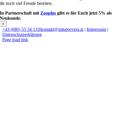
dir noch viel Freude bereiten.
In Partnerschaft mit
Zooplus
gibt es für Euch jetzt 5% als
Neukunde.
×
+43 (680) 55 34 133
|
kontakt@mitaloevera.at
|
Impressum
|
Datenschutzerklärung
Page load link
Nach
oben