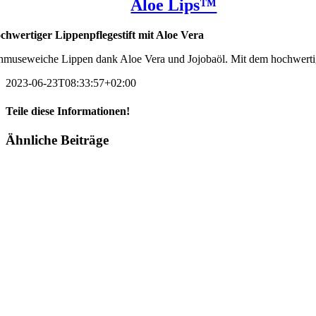
Aloe Lips™
chwertiger Lippenpflegestift mit Aloe Vera
hmuseweiche Lippen dank Aloe Vera und Jojobaöl. Mit dem hochwertigen
2023-06-23T08:33:57+02:00
Teile diese Informationen!
Facebook
X
LinkedIn
Pinterest
E-
Ähnliche Beiträge
Mail