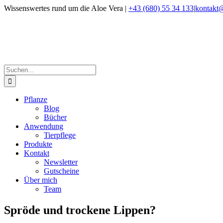
Zum
Wissenswertes rund um die Aloe Vera |
+43 (680) 55 34 133
|
kontakt@
Inhalt
Facebook
Instagram
springen
Suche
nach:
Pflanze
Blog
Bücher
Anwendung
Tierpflege
Produkte
Kontakt
Newsletter
Gutscheine
Über mich
Team
Spröde und trockene Lippen?