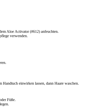
 dem Aloe Activator (#612) anfeuchten.
spflege verwenden.
eren.
nem Handtuch einwirken lassen, dann Haare waschen.
oder Füße.
legen.