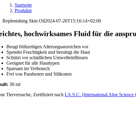
Startseite
Produkte
Replenishing Skin Oil
2024-07-26T15:16:14+02:00
eichtes, hochwirksames Fluid für die anspr
Beugt frühzeitigen Alterungsanzeichen vor
Spendet Feuchtigkeit und beruhigt die Haut
Schützt vor schädlichen Umwelteinflüssen
Geeignet für alle Hauttypen
Sparsam im Verbrauch
Frei von Parabenen und Silikonen
halt:
30 ml
ne Tierversuche, Zertifiziert nach
I.A.S.C. (International Aloe Science