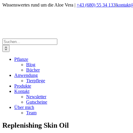
Zum
Wissenswertes rund um die Aloe Vera |
+43 (680) 55 34 133
|
kontakt@
Inhalt
Facebook
Instagram
springen
Suche
nach:
Pflanze
Blog
Bücher
Anwendung
Tierpflege
Produkte
Kontakt
Newsletter
Gutscheine
Über mich
Team
Replenishing Skin Oil