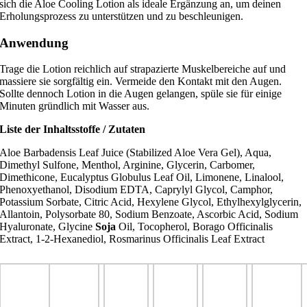
sich die Aloe Cooling Lotion als ideale Ergänzung an, um deinen
Erholungsprozess zu unterstützen und zu beschleunigen.
Anwendung
Trage die Lotion reichlich auf strapazierte Muskelbereiche auf und
massiere sie sorgfältig ein. Vermeide den Kontakt mit den Augen.
Sollte dennoch Lotion in die Augen gelangen, spüle sie für einige
Minuten gründlich mit Wasser aus.
Liste der Inhaltsstoffe / Zutaten
Aloe Barbadensis Leaf Juice (Stabilized Aloe Vera Gel), Aqua,
Dimethyl Sulfone, Menthol, Arginine, Glycerin, Carbomer,
Dimethicone, Eucalyptus Globulus Leaf Oil, Limonene, Linalool,
Phenoxyethanol, Disodium EDTA, Caprylyl Glycol, Camphor,
Potassium Sorbate, Citric Acid, Hexylene Glycol, Ethylhexylglycerin,
Allantoin, Polysorbate 80, Sodium Benzoate, Ascorbic Acid, Sodium
Hyaluronate, Glycine
Soja
Oil, Tocopherol, Borago Officinalis
Extract, 1-2-Hexanediol, Rosmarinus Officinalis Leaf Extract