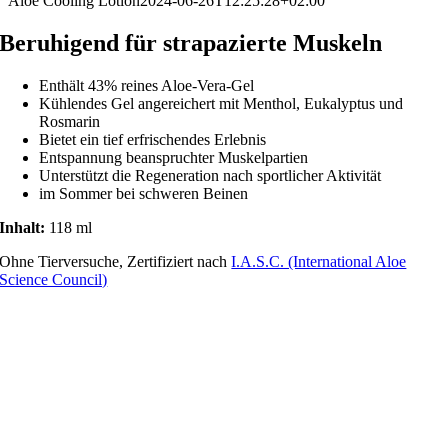
Aloe Cooling Lotion
2024-06-26T12:25:28+02:00
Beruhigend für strapazierte Muskeln
Enthält 43% reines Aloe-Vera-Gel
Kühlendes Gel angereichert mit Menthol, Eukalyptus und
Rosmarin
Bietet ein tief erfrischendes Erlebnis
Entspannung beanspruchter Muskelpartien
Unterstützt die Regeneration nach sportlicher Aktivität
im Sommer bei schweren Beinen
Inhalt:
118 ml
Ohne Tierversuche, Zertifiziert nach
I.A.S.C. (International Aloe
Science Council)