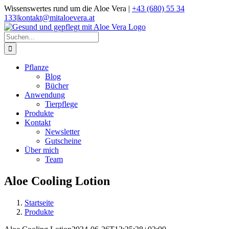
Zum
Wissenswertes rund um die Aloe Vera |
+43 (680) 55 34
Inhalt
133
|
kontakt@mitaloevera.at
springen
Facebook
Instagram
Suche
nach:
Pflanze
Blog
Bücher
Anwendung
Tierpflege
Produkte
Kontakt
Newsletter
Gutscheine
Über mich
Team
Aloe Cooling Lotion
Startseite
Produkte