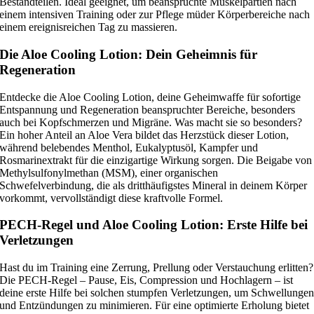
Bestandteilen. Ideal geeignet, um beanspruchte Muskelpartien nach
einem intensiven Training oder zur Pflege müder Körperbereiche nach
einem ereignisreichen Tag zu massieren.
Die Aloe Cooling Lotion: Dein Geheimnis für
Regeneration
Entdecke die Aloe Cooling Lotion, deine Geheimwaffe für sofortige
Entspannung und Regeneration beanspruchter Bereiche, besonders
auch bei Kopfschmerzen und Migräne. Was macht sie so besonders?
Ein hoher Anteil an Aloe Vera bildet das Herzstück dieser Lotion,
während belebendes Menthol, Eukalyptusöl, Kampfer und
Rosmarinextrakt für die einzigartige Wirkung sorgen. Die Beigabe von
Methylsulfonylmethan (MSM), einer organischen
Schwefelverbindung, die als dritthäufigstes Mineral in deinem Körper
vorkommt, vervollständigt diese kraftvolle Formel.
PECH-Regel und Aloe Cooling Lotion: Erste Hilfe bei
Verletzungen
Hast du im Training eine Zerrung, Prellung oder Verstauchung erlitten?
Die PECH-Regel – Pause, Eis, Compression und Hochlagern – ist
deine erste Hilfe bei solchen stumpfen Verletzungen, um Schwellunge
und Entzündungen zu minimieren. Für eine optimierte Erholung bietet